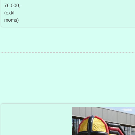
76.000,-
(exkl.
moms)