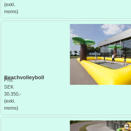
(exkl.
moms)
Beachvolleyboll
Pris:
SEK
30.350,-
(exkl.
moms)