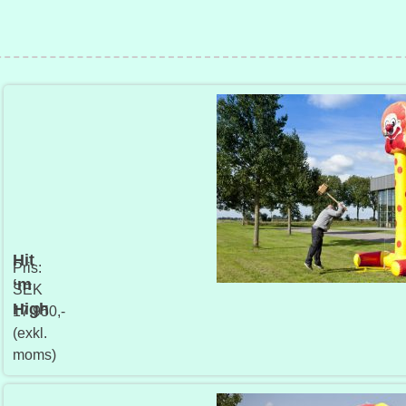
Hit
Pris:
‘m
SEK
High
17.950,-
(exkl.
moms)