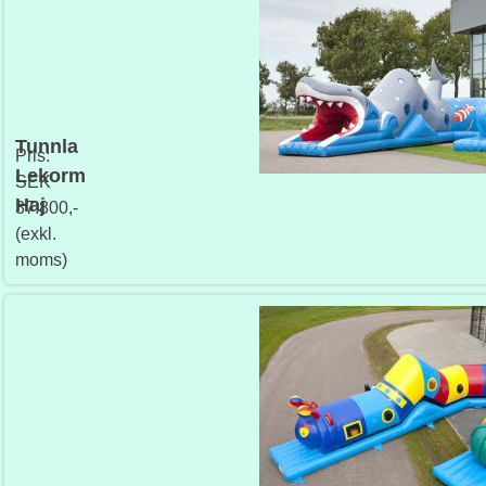
Tunnla
Pris:
Lekorm
SEK
Haj
37.800,-
(exkl.
moms)