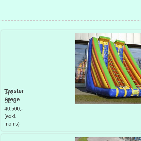
Twister
Pris:
Stege
SEK
40.500,-
(exkl.
moms)