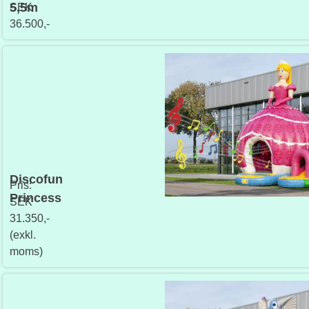
5,5m
SEK
36.500,-
Discofun
Pris:
Princess
SEK
31.350,-
(exkl.
moms)