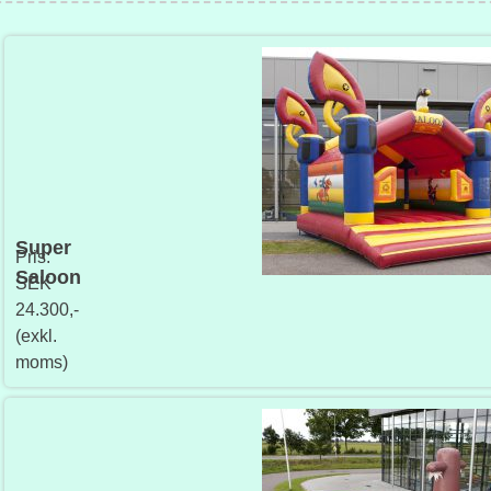
Super
Pris:
Saloon
SEK
24.300,-
(exkl.
moms)