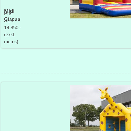
Midi
Pris:
Circus
SEK
14.850,-
(exkl.
moms)