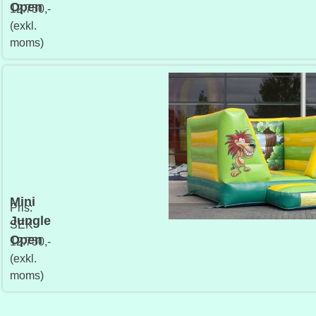
Open
12.750,-
(exkl.
moms)
Mini
Pris:
Jungle
SEK
Open
12.750,-
(exkl.
moms)