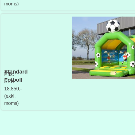
moms)
Standard
Pris:
Fotboll
SEK
18.850,-
(exkl.
moms)