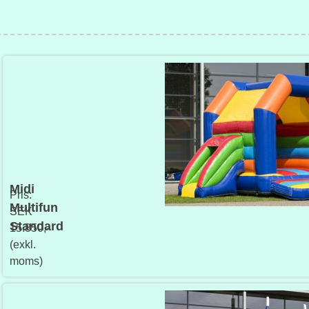
Midi
Pris:
Multifun
SEK
Standard
15.850,-
(exkl.
moms)