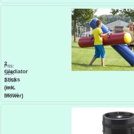
2
Pris:
Gladiator
SEK
Sticks
2.650
(ink.
(exkl.
moms)
blower)