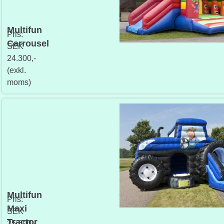
Multifun
Pris:
Carrousel
SEK
24.300,-
(exkl.
moms)
Multifun
Pris:
Maxi
SEK
Tractor
25.300,-