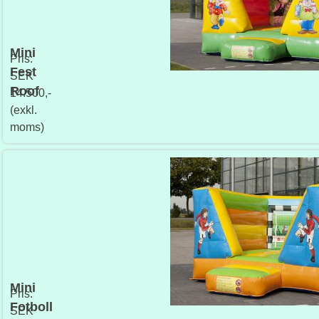
Mini
Pris:
Fest
SEK
Roof
14.500,-
(exkl.
moms)
Mini
Pris:
Fotboll
SEK