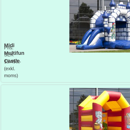
Midi
Pris:
Multifun
SEK
Castle
15.450,-
(exkl.
moms)